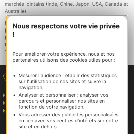
marchés lointains (Inde, Chine, Japon, USA, Canada et
Australie).
[2]
Les Grands Sites d’Occitanie autour de Nîmes et
Nous respectons votre vie privée
Montpellier
;
Les Grands Sites d’Occitanie autour de
!
Lourdes/Pyrénées
;
Les Sites UNESCO, les plus
beaux villages et les Grands Sites d’Occitanie du
Tarn, de l’Aveyron et du Lot au départ de Toulouse
Pour améliorer votre expérience, nous et nos
partenaires utilisons des cookies utiles pour :
Mesurer l'audience : établir des statistiques
Nous contacter
sur l'utilisation de nos sites et suivre la
navigation.
Analyser et personnaliser : analyser vos
Grand public
parcours et personnaliser nos sites en
Business/Mice
fonction de votre navigation.
Pros du tourisme
Vous adresser des publicités personnalisées,
en lien avec vos centres d'intérêts sur notre
site et en dehors.