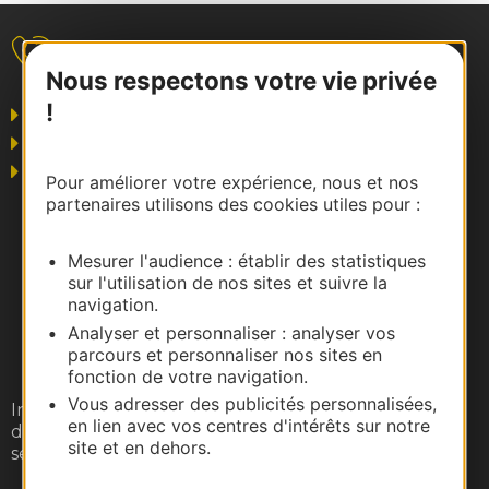
Nous contacter
Nous respectons votre vie privée
!
Grand public
Business/Mice
Pros du tourisme
Pour améliorer votre expérience, nous et nos
partenaires utilisons des cookies utiles pour :
Mesurer l'audience : établir des statistiques
sur l'utilisation de nos sites et suivre la
navigation.
Analyser et personnaliser : analyser vos
parcours et personnaliser nos sites en
fonction de votre navigation.
Vous adresser des publicités personnalisées,
Inscrivez-vous gratuitement à notre lettre
en lien avec vos centres d'intérêts sur notre
d'information pour recevoir nos suggestions de
site et en dehors.
séjours, de visites et de sorties.