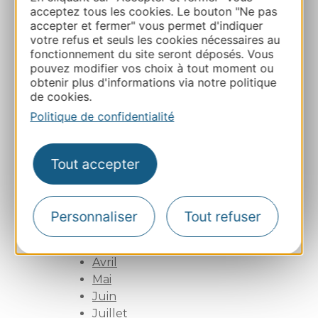
Février
acceptez tous les cookies. Le bouton "Ne pas
Mars
accepter et fermer" vous permet d'indiquer
votre refus et seuls les cookies nécessaires au
Avril
fonctionnement du site seront déposés. Vous
Mai
pouvez modifier vos choix à tout moment ou
Juin
obtenir plus d'informations via notre politique
Juillet
de cookies.
Août
Politique de confidentialité
Septembre
Octobre
Novembre
Tout accepter
Décembre
Activité Presse Janvier 2022
Activité Presse Avril 2022
Personnaliser
Tout refuser
Activité presse 2024
Mars
Avril
Mai
Juin
Juillet