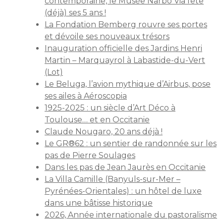
contemporaine, le Musée Narbo Via fête
(déjà) ses 5 ans !
La Fondation Bemberg rouvre ses portes
et dévoile ses nouveaux trésors
Inauguration officielle des Jardins Henri
Martin – Marquayrol à Labastide-du-Vert
(Lot)
Le Beluga, l’avion mythique d’Airbus, pose
ses ailes à Aéroscopia
1925-2025 : un siècle d’Art Déco à
Toulouse… et en Occitanie
Claude Nougaro, 20 ans déjà !
Le GR®62 : un sentier de randonnée sur les
pas de Pierre Soulages
Dans les pas de Jean Jaurès en Occitanie
La Villa Camille (Banyuls-sur-Mer –
Pyrénées-Orientales) : un hôtel de luxe
dans une bâtisse historique
2026, Année internationale du pastoralisme