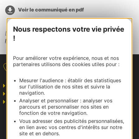
Voir le communiqué en pdf
Nous respectons votre vie privée
[1]
Les 9 lauréats des 10èmes Trophées de
!
l’Innovation du Tourisme
Pour améliorer votre expérience, nous et nos
partenaires utilisons des cookies utiles pour :
Nous contacter
Mesurer l'audience : établir des statistiques
Grand public
sur l'utilisation de nos sites et suivre la
navigation.
Business/Mice
Analyser et personnaliser : analyser vos
Pros du tourisme
parcours et personnaliser nos sites en
fonction de votre navigation.
Vous adresser des publicités personnalisées,
en lien avec vos centres d'intérêts sur notre
site et en dehors.