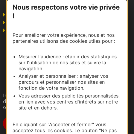
Nous respectons votre vie privée
Grand public
!
Business/Mice
Pros du tourisme
Pour améliorer votre expérience, nous et nos
partenaires utilisons des cookies utiles pour :
Mesurer l'audience : établir des statistiques
sur l'utilisation de nos sites et suivre la
navigation.
Analyser et personnaliser : analyser vos
parcours et personnaliser nos sites en
fonction de votre navigation.
Inscrivez-vous gratuitement à notre lettre
Vous adresser des publicités personnalisées,
d'information pour recevoir nos suggestions de
en lien avec vos centres d'intérêts sur notre
séjours, de visites et de sorties.
site et en dehors.
Je m'abonne
En cliquant sur "Accepter et fermer" vous
acceptez tous les cookies. Le bouton "Ne pas