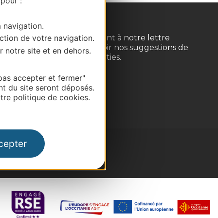
 pour :
a navigation.
Inscrivez-vous gratuitement à notre lettre
ction de votre navigation.
d'information pour recevoir nos suggestions de
r notre site et en dehors.
séjours, de visites et de sorties.
pas accepter et fermer"
Je m'abonne
nt du site seront déposés.
re politique de cookies.
cepter