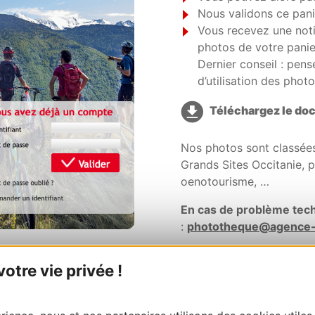
Nous validons ce pani
Vous recevez une noti
photos de votre panie
Dernier conseil : pens
d’utilisation des phot
Téléchargez le do
Nos photos sont classée
Grands Sites Occitanie, p
oenotourisme, …
En cas de problème tech
:
phototheque@agence
ACCÉDER À LA
tre vie privée !