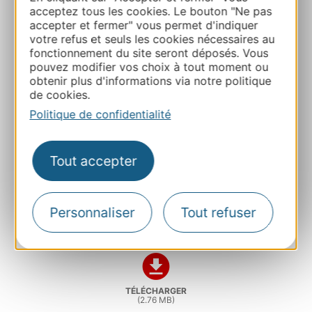
acceptez tous les cookies. Le bouton "Ne pas
accepter et fermer" vous permet d'indiquer
votre refus et seuls les cookies nécessaires au
fonctionnement du site seront déposés. Vous
pouvez modifier vos choix à tout moment ou
ANGLAIS - 2023 Nouveautés / News
obtenir plus d'informations via notre politique
de cookies.
Le 2 février 2023
Politique de confidentialité
This New for 2023 press pack is inspired by the
Occitanie Rail Tour and puts the spotlight on
activities and sites in Occitanie that can be
Tout accepter
reached by public transport (regional trains or
coaches). Off the back of a major international
sporting event, it also covers the Rugby World
Personnaliser
Tout refuser
Cup with Toulouse hosting 5 matches next
autumn...
TÉLÉCHARGER
(2.76 MB)