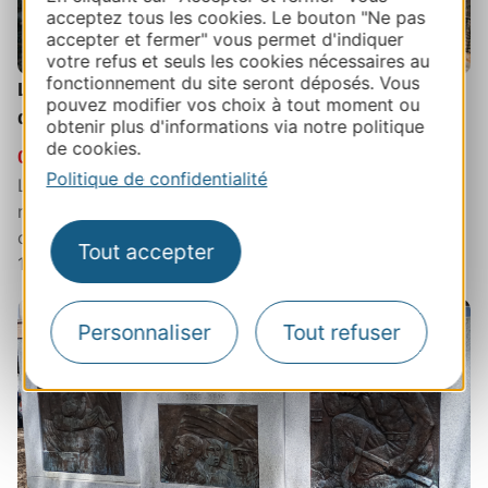
acceptez tous les cookies. Le bouton "Ne pas
accepter et fermer" vous permet d'indiquer
votre refus et seuls les cookies nécessaires au
fonctionnement du site seront déposés. Vous
Le Musée Fermat : un espace immersif autour
pouvez modifier vos choix à tout moment ou
des mathématiques et du patrimoine
obtenir plus d'informations via notre politique
de cookies.
06 JUIL 2024
Politique de confidentialité
Le Musée Fermat : un espace immersif autour des
mathématiques et du patrimoine Pierre de Fermat,
célèbre mathématicien du XVIIème siècle, est né en
Tout accepter
1607 à Beaumont-de-Lomagne...
Personnaliser
Tout refuser