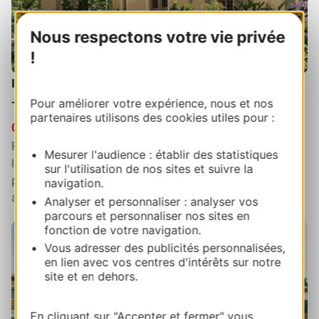
Nous respectons votre vie privée
!
Inauguration officielle des Jardins Henri Martin
– Marquayrol à Labastide-du-Vert (Lot)
Pour améliorer votre expérience, nous et nos
partenaires utilisons des cookies utiles pour :
07 JUIL 2024
Fidèlement réhabilités par une équipe de passionnés,
Mesurer l'audience : établir des statistiques
les Jardins de Marquayrol, domaine lotois où le
sur l'utilisation de nos sites et suivre la
peintre Henri Martin a vécu les quarante dernières
navigation.
années de sa vie et où il aimait...
Analyser et personnaliser : analyser vos
parcours et personnaliser nos sites en
fonction de votre navigation.
Vous adresser des publicités personnalisées,
en lien avec vos centres d'intérêts sur notre
site et en dehors.
En cliquant sur "Accepter et fermer" vous