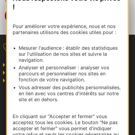
Martin, vacanciers précurseurs.
!
EN SAVOIR PLUS
Pour améliorer votre expérience, nous et nos
partenaires utilisons des cookies utiles pour :
Mesurer l'audience : établir des statistiques
Nous contacter
sur l'utilisation de nos sites et suivre la
navigation.
Grand public
Analyser et personnaliser : analyser vos
Business/Mice
parcours et personnaliser nos sites en
fonction de votre navigation.
Pros du tourisme
Vous adresser des publicités personnalisées,
en lien avec vos centres d'intérêts sur notre
site et en dehors.
En cliquant sur "Accepter et fermer" vous
acceptez tous les cookies. Le bouton "Ne pas
accepter et fermer" vous permet d'indiquer
votre refus et seuls les cookies nécessaires au