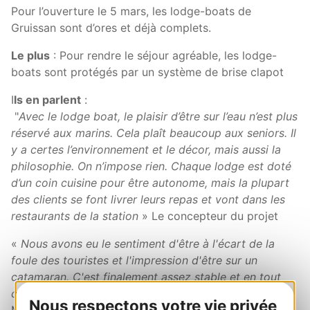
Pour l’ouverture le 5 mars, les lodge-boats de
Gruissan sont d’ores et déjà complets.
Le plus
: Pour rendre le séjour agréable, les lodge-
boats sont protégés par un système de brise clapot
I
ls en parlent
:
"
Avec le lodge boat, le plaisir d’être sur l’eau n’est plus
réservé aux marins. Cela plaît beaucoup aux seniors. Il
y a certes l’environnement et le décor, mais aussi la
philosophie. On n’impose rien. Chaque lodge est doté
d’un coin cuisine pour être autonome, mais la plupart
des clients se font livrer leurs repas et vont dans les
restaurants de la station
» Le concepteur du projet
«
Nous avons eu le sentiment d'être à l'écart de la
foule des touristes et l'impression d'être sur un
catamaran. C'est finalement assez stable et en tout
cas parfait pour un séjour en couple
». Hélène et
Nous respectons votre vie privée