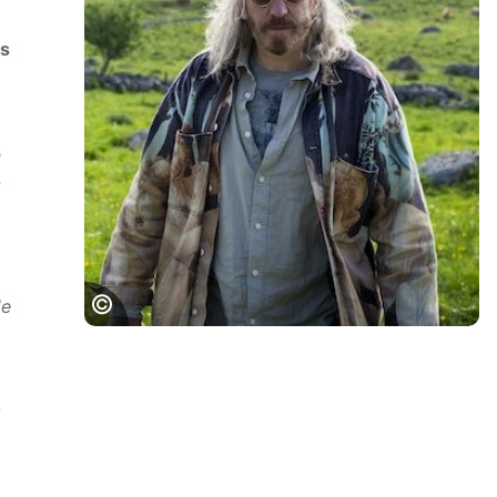
ès
n
-
de
Yann Samuell©Marie-Camille Orlando
- Eveya Productions - Apollo Films
Distribution - France 3 Cinéma -
Auvergne-Rhône-Alpes Cinéma-
Artémis Productions