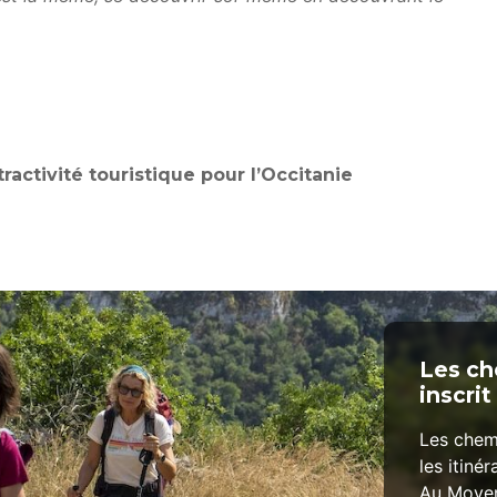
ractivité touristique pour l’Occitanie
Les ch
inscr
Les chem
les itiné
Au Moyen