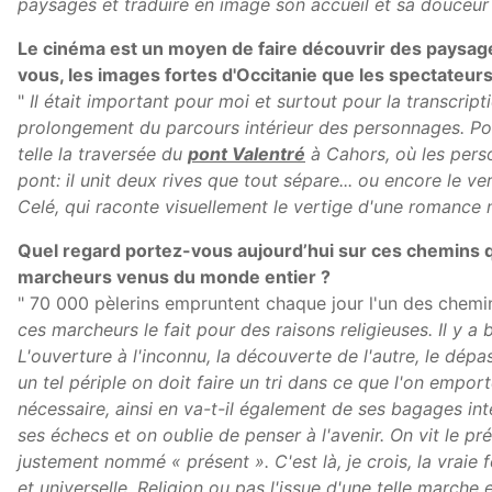
paysages et traduire en image son accueil et sa
douceur 
Le cinéma est un moyen de faire découvrir des paysages 
vous, les images fortes d'Occitanie que les spectateurs
"
Il était important pour moi et surtout pour la transcri
prolongement du parcours intérieur des personnages. Pou
telle la traversée du
pont Valentré
à Cahors, où les pers
pont: il unit deux rives que tout sépare... ou encore le v
Celé, qui raconte visuellement le vertige d'une romanc
Quel regard portez-vous aujourd’hui sur ces chemins q
marcheurs venus du monde entier ?
" 70 000 pèlerins empruntent chaque jour l'un des chem
ces marcheurs le fait pour des raisons religieuses. Il y a 
L'ouverture à l'inconnu, la découverte de l'autre, le dép
un tel périple on doit faire un tri dans ce que l'on empo
nécessaire, ainsi en va-t-il également de ses bagages int
ses échecs et on oublie de penser à l'avenir. On vit le p
justement nommé « présent ». C'est là, je crois, la vraie
et universelle. Religion ou pas l'issue d'une telle marche