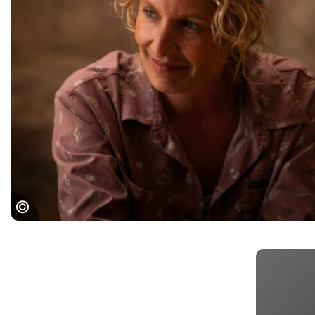
COMPOSTELLE_Portrait Alexandra© 2025 Marie
Camille Orlando - Eveya Productions - Page Films
Apollo Films Distribution - France 3 Cinéma -
Auvergne-Rhône-Alpes Cinéma- Artémis
Productions