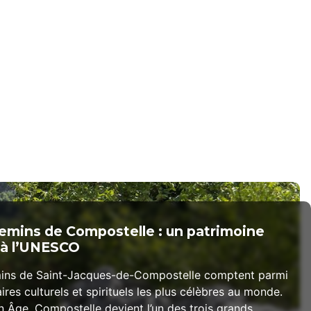
emins de Compostelle : un patrimoine
it à l’UNESCO
ins de Saint-Jacques-de-Compostelle comptent parmi
raires culturels et spirituels les plus célèbres au monde.
 Âge, Compostelle devient l’un des trois grands