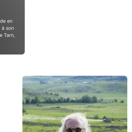
ide en
t à son
e Tarn,