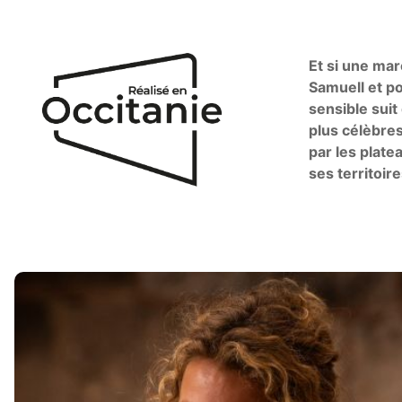
Et si une mar
Samuell et po
sensible sui
plus célèbre
par les plate
ses territoir