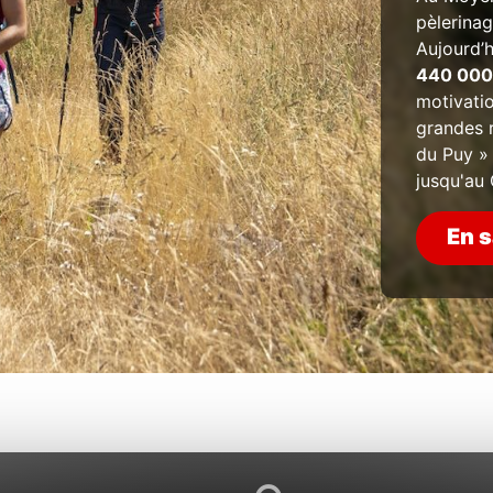
pèlerinag
Aujourd’h
440 000 
motivatio
grandes 
du Puy » 
jusqu'au
En s
© 2025 Marie-Camille Orlando - Eveya Productions - Page