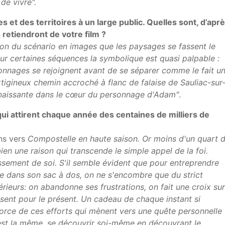
de vivre".
et des territoires à un large public. Quelles sont, d’apr
 retiendront de votre film ?
ption du scénario en images que les paysages se fassent le
r certaines séquences la symbolique est quasi palpable :
onnages se rejoignent avant de se séparer comme le fait u
ertigineux chemin accroché à flanc de falaise de Sauliac-sur
e naissante dans le cœur du personnage d'Adam"
.
ui attirent chaque année des centaines de milliers de
ins vers
Compostelle en haute saison. Or moins d'un quart 
bien une raison qui transcende le simple appel de la foi.
assement de soi. S'il semble évident que pour entreprendre
rte dans son sac à dos, on ne s'encombre que du strict
érieurs: on abandonne ses frustrations, on fait une croix sur
résent pour le présent. Un cadeau de chaque instant si
 force de ces efforts qui mènent vers une quête personnelle
est la même, se découvrir soi-même en découvrant le