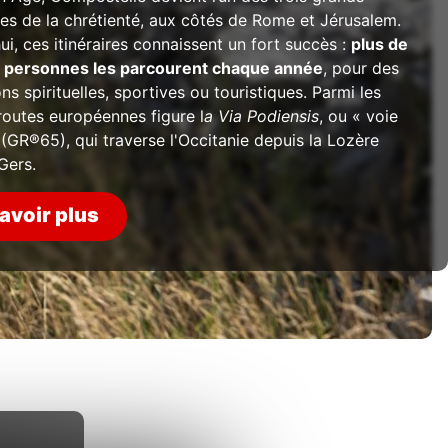
es de la chrétienté, aux côtés de Rome et Jérusalem.
ui, ces itinéraires connaissent un fort succès :
plus de
personnes les parcourent chaque année
, pour des
ns spirituelles, sportives ou touristiques. Parmi les
routes européennes figure l
a Via Podiensis
, ou « voie
(GR®65), qui traverse l'Occitanie depuis la Lozère
 Gers.
avoir plus
 Films - Apollo Films Distribution