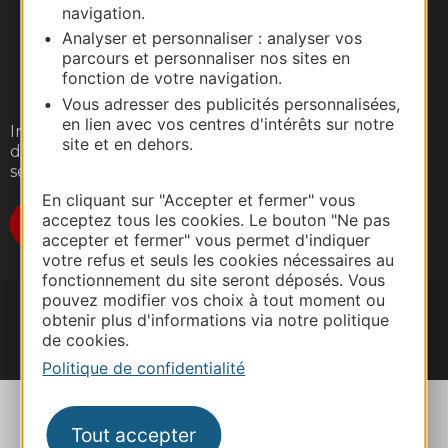
navigation.
Analyser et personnaliser : analyser vos
parcours et personnaliser nos sites en
fonction de votre navigation.
Vous adresser des publicités personnalisées,
en lien avec vos centres d'intérêts sur notre
Inscrivez-vous gratuitement à notre lettre
site et en dehors.
d'information pour recevoir nos suggestions de
séjours, de visites et de sorties.
En cliquant sur "Accepter et fermer" vous
acceptez tous les cookies. Le bouton "Ne pas
Je m'abonne
accepter et fermer" vous permet d'indiquer
votre refus et seuls les cookies nécessaires au
fonctionnement du site seront déposés. Vous
pouvez modifier vos choix à tout moment ou
obtenir plus d'informations via notre politique
de cookies.
#VoyageOccitanie
Politique de confidentialité
Tout accepter