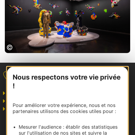
Les Abattoirs2©Boris Conte_ 2022 Niki
Charitable _Art Fondation ADAGP Paris
Nous respectons votre vie privée
Nous contacter
!
Grand public
Business/Mice
Pour améliorer votre expérience, nous et nos
Pros du tourisme
partenaires utilisons des cookies utiles pour :
Mesurer l'audience : établir des statistiques
sur l'utilisation de nos sites et suivre la