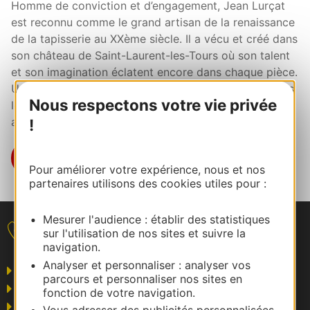
Homme de conviction et d’engagement, Jean Lurçat
est reconnu comme le grand artisan de la renaissance
de la tapisserie au XXème siècle. Il a vécu et créé dans
son château de Saint-Laurent-les-Tours où son talent
et son imagination éclatent encore dans chaque pièce.
Une visite de l’atelier-musée qui lui est consacré, dans
Nous respectons votre vie privée
les lieux-mêmes où il a vécu, s’impose afin d’y
admirer quelques-uns de ses chef-d’œuvres.
!
EN SAVOIR PLUS
Pour améliorer votre expérience, nous et nos
partenaires utilisons des cookies utiles pour :
Mesurer l'audience : établir des statistiques
sur l'utilisation de nos sites et suivre la
Nous contacter
navigation.
Analyser et personnaliser : analyser vos
Grand public
parcours et personnaliser nos sites en
Business/Mice
fonction de votre navigation.
Pros du tourisme