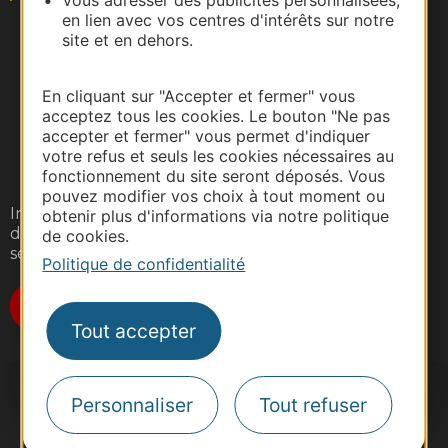
Vous adresser des publicités personnalisées,
en lien avec vos centres d'intérêts sur notre
site et en dehors.
En cliquant sur "Accepter et fermer" vous
acceptez tous les cookies. Le bouton "Ne pas
accepter et fermer" vous permet d'indiquer
votre refus et seuls les cookies nécessaires au
fonctionnement du site seront déposés. Vous
pouvez modifier vos choix à tout moment ou
Inscrivez-vous gratuitement à notre lettre
obtenir plus d'informations via notre politique
d'information pour recevoir nos suggestions de
de cookies.
séjours, de visites et de sorties.
Politique de confidentialité
Je m'abonne
Tout accepter
Personnaliser
Tout refuser
#VoyageOccitanie