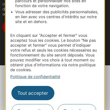
parcours et personnaliser nos sites en
Inscrivez-vous gratuitement à notre lettre
fonction de votre navigation.
d'information pour recevoir nos suggestions de
Vous adresser des publicités personnalisées,
séjours, de visites et de sorties.
en lien avec vos centres d'intérêts sur notre
site et en dehors.
Je m'abonne
En cliquant sur "Accepter et fermer" vous
acceptez tous les cookies. Le bouton "Ne pas
accepter et fermer" vous permet d'indiquer
votre refus et seuls les cookies nécessaires au
fonctionnement du site seront déposés. Vous
pouvez modifier vos choix à tout moment ou
#VoyageOccitanie
obtenir plus d'informations via notre politique
de cookies.
Politique de confidentialité
Tout accepter
Plan du site
Mentions