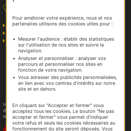
Nous contacter
Pour améliorer votre expérience, nous et nos
partenaires utilisons des cookies utiles pour :
Grand public
Business/Mice
Mesurer l'audience : établir des statistiques
Pros du tourisme
sur l'utilisation de nos sites et suivre la
navigation.
Analyser et personnaliser : analyser vos
parcours et personnaliser nos sites en
fonction de votre navigation.
Vous adresser des publicités personnalisées,
en lien avec vos centres d'intérêts sur notre
site et en dehors.
Inscrivez-vous gratuitement à notre lettre
En cliquant sur "Accepter et fermer" vous
d'information pour recevoir nos suggestions de
acceptez tous les cookies. Le bouton "Ne pas
séjours, de visites et de sorties.
accepter et fermer" vous permet d'indiquer
votre refus et seuls les cookies nécessaires au
fonctionnement du site seront déposés. Vous