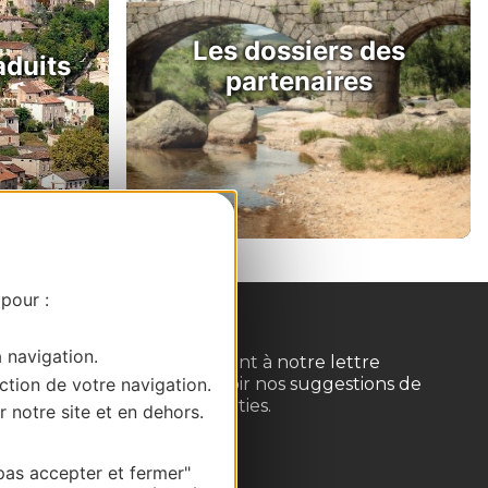
Les dossiers des
aduits
partenaires
 pour :
a navigation.
Inscrivez-vous gratuitement à notre lettre
ction de votre navigation.
d'information pour recevoir nos suggestions de
séjours, de visites et de sorties.
r notre site et en dehors.
Je m'abonne
pas accepter et fermer"