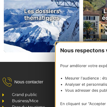
Les dossiers
L
thématiques
é
Nous respectons vo
Pour améliorer votre expér
Mesurer l'audience : éta
Nous contacter
Analyser et personnalis
Vous adresser des publi
Grand public
Business/Mice
En cliquant sur "Accepter