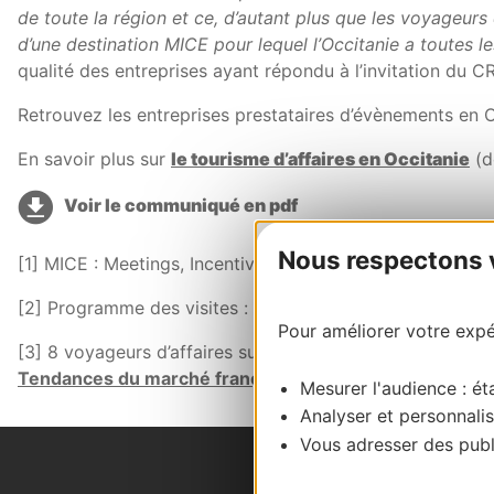
de toute la région et ce, d’autant plus que les voyageurs
d’une destination MICE pour lequel l’Occitanie a toutes 
qualité des entreprises ayant répondu à l’invitation du C
Retrouvez les entreprises prestataires d’évènements en 
En savoir plus sur
le tourisme d’affaires en Occitanie
(d
Voir le communiqué en pdf
Nous respectons vo
[1] MICE : Meetings, Incentives, Conferencing, Exhibition
[2] Programme des visites :
Eductour 1
(100% Toulouse 
Pour améliorer votre expér
[3] 8 voyageurs d’affaires sur 10 déclarent être forteme
Tendances du marché français – Janvier 2023
)
Mesurer l'audience : éta
Analyser et personnalis
Vous adresser des publi