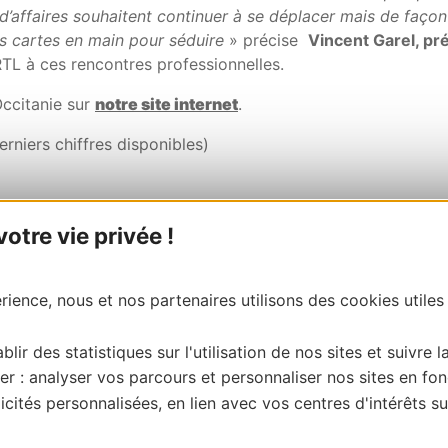
 d’affaires souhaitent continuer à se déplacer mais de faço
les cartes en main pour séduire
» précise
Vincent Garel, pr
RTL à ces rencontres professionnelles.
Occitanie sur
notre site internet
.
erniers chiffres disponibles)
tre vie privée !
s (Tourisme d’affaires lié aux séminaires, voyages de gratif
& Agglo) –
Eductour 2
(Hautes-Pyrénées & Gers) –
Educto
ience, nous et nos partenaires utilisons des cookies utiles
nt intéressés par de nouvelles propositions liées au voyage
blir des statistiques sur l'utilisation de nos sites et suivre l
er : analyser vos parcours et personnaliser nos sites en fon
cités personnalisées, en lien avec vos centres d'intérêts su