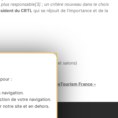
n plus responsable[3] ; un critère nouveau dans le choix
ésident du CRTL
qui se réjouit de l’importance et de la
ication, conférences, congrès et salons)
ur 3
(Tarn & Lot)
 pour :
 responsable (
Source InterfaceTourism France –
a navigation.
ction de votre navigation.
r notre site et en dehors.