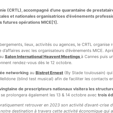
anie (CRTL), accompagné d’une quarantaine de prestataire
cales et nationales organisatrices d’événements professio
rs futures opérations MICE[1].
ergements, lieux, activités ou agences, le CRTL organise r
sme d’affaires avec les organisateurs d’évènements MICE. Apr
 au
Salon International Heavent Meetings
à Cannes puis u
donnent rendez-vous dès le 12 octobre.
rée networking
au
Bistrot Ernest
(By Stade toulousain) qui 
 Welldone (blind test musical) afin de faciliter les contact
vingtaine de prescripteurs nationaux visitera les struct
ui se prolongera également les 13 & 14 octobre avec
trois é
pratiquement retrouver en 2023 son activité d’avant-crise d
e notre destination à travers cette activité économique qui 