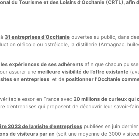
ional du Tourisme et des Loisirs d’Occitanie (CRTL), afi
jà
31 entreprises d’Occitanie
ouvertes au public, dans des 
duction oléicole ou ostréicole, la distillerie (Armagnac, huile
 les expériences de ses adhérents
afin que chacun puisse 
pour assurer une
meilleure visibilité de l’offre existante
(ave
isites en entreprises
et de
positionner l’Occitanie comm
n véritable essor en France avec
20 millions de curieux qui
re d’entreprises qui proposent de découvrir leur savoir-fai
re 2023 de la visite d'entreprises
publiées en juin dernie
ions de visiteurs par an
(soit une moyenne de 3000 visiteurs