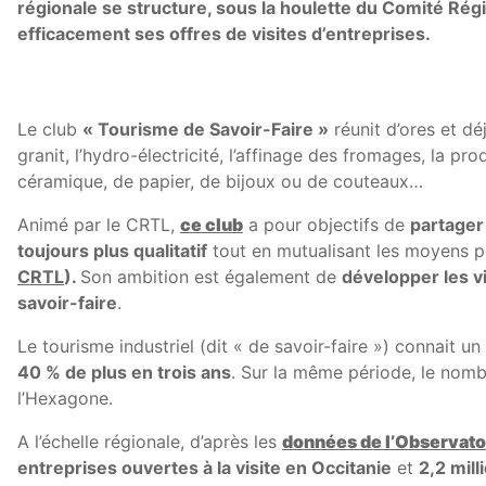
régionale se structure, sous la houlette du Comité Rég
efficacement ses offres de visites d’entreprises.
Le club
« Tourisme de Savoir-Faire »
réunit d’ores et dé
granit, l’hydro-électricité, l’affinage des fromages, la pro
céramique, de papier, de bijoux ou de couteaux…
Animé par le CRTL,
ce club
a pour objectifs de
partager
toujours plus qualitatif
tout en mutualisant les moyens 
CRTL
).
Son ambition est également de
développer les v
savoir-faire
.
Le tourisme industriel (dit « de savoir-faire ») connait u
40 % de plus en trois ans
. Sur la même période, le nomb
l’Hexagone.
A l’échelle régionale, d’après les
données de l’Observatoi
entreprises ouvertes à la visite en Occitanie
et
2,2 mill