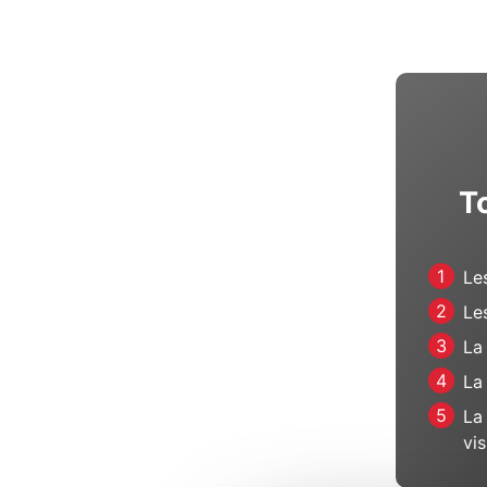
To
Le
Le
La
La
La
vis