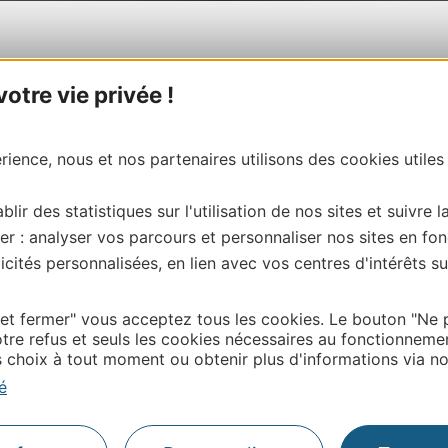
les donnent du sens à un séjour et qu’elles permettent de com
tre vie privée !
ec ces hommes et ces femmes qui, par leurs talents créateurs,
 l
a visite d’entreprise constitue aujourd’hui un nouveau cent
s du Patrimoine
, les 16 et 17 septembre prochains » consti
ience, nous et nos partenaires utilisons des cookies utiles
ion, des animations sur-mesure
» conclut-il.
blir des statistiques sur l'utilisation de nos sites et suivre l
er : analyser vos parcours et personnaliser nos sites en fon
cités personnalisées, en lien avec vos centres d'intérêts su
 et fermer" vous acceptez tous les cookies. Le bouton "Ne 
tre refus et seuls les cookies nécessaires au fonctionneme
choix à tout moment ou obtenir plus d'informations via not
é