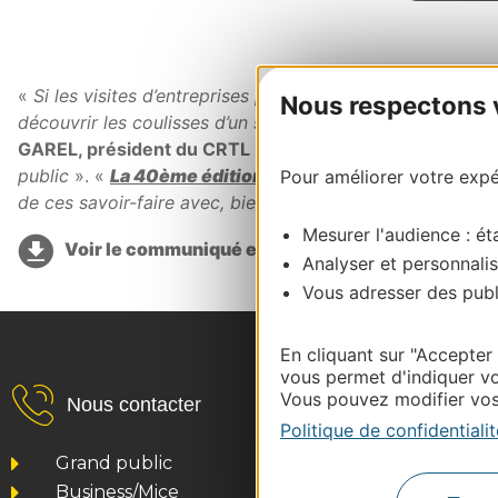
«
Si les visites d’entreprises plaisent autant c’est qu’el
Nous respectons vo
découvrir les coulisses d’un savoir-faire et , échanger av
GAREL, président du CRTL
qui précise par ailleurs que «
public
». «
La 40ème édition des Journées Européenne
Pour améliorer votre expér
de ces savoir-faire avec, bien souvent pour cette occas
Mesurer l'audience : éta
Voir le communiqué en pdf
Analyser et personnalis
Vous adresser des publi
En cliquant sur "Accepter
vous permet d'indiquer vo
Vous pouvez modifier vos 
Nous contacter
Politique de confidentialit
Grand public
Business/Mice