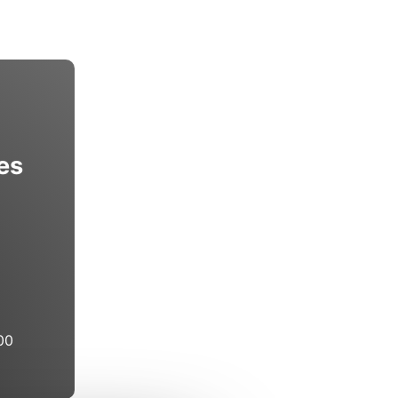
ées
00