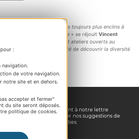
bler la curiosité des voyageurs toujours plus enclins à
 font la fierté d’un territoire
» se réjouit
Vincent
re de profit pour les firmes et ateliers ouverts au
tue une excellente opportunité de découvrir la diversité
 pour :
a navigation.
ction de votre navigation.
r notre site et en dehors.
pas accepter et fermer"
nt du site seront déposés.
Inscrivez-vous gratuitement à notre lettre
re politique de cookies.
d'information pour recevoir nos suggestions de
séjours, de visites et de sorties.
Je m'abonne