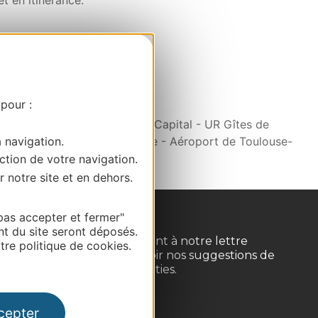
 en itinérance.
 pour :
u Midi - Les Dissidents - M-Capital - UR Gîtes de
t de Montpellier-Méditerranée - Aéroport de Toulouse-
a navigation.
ction de votre navigation.
r notre site et en dehors.
pas accepter et fermer"
nt du site seront déposés.
Inscrivez-vous gratuitement à notre lettre
re politique de cookies.
d'information pour recevoir nos suggestions de
séjours, de visites et de sorties.
Je m'abonne
cepter