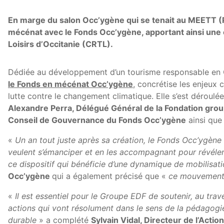
En marge du salon Occ’ygène qui se tenait au MEETT (Pa
mécénat avec le Fonds Occ’ygène, apportant ainsi une ca
Loisirs d’Occitanie (CRTL).
Dédiée au développement d’un tourisme responsable en 
le Fonds en mécénat Occ’ygène
, concrétise les enjeux 
lutte contre le changement climatique. Elle s’est déroul
Alexandre Perra, Délégué Général de la Fondation gro
Conseil de Gouvernance du Fonds Occ’ygène
ainsi que
«
Un an tout juste après sa création, le Fonds Occ’ygène a
veulent s’émanciper et en les accompagnant pour révéle
ce dispositif qui bénéficie d’une dynamique de mobilisat
Occ’ygène
qui a également précisé que «
ce mouvement p
«
Il est essentiel pour le Groupe EDF de soutenir, au tra
actions qui vont résolument dans le sens de la pédagogi
durable
» a complété
Sylvain Vidal, Directeur de l’Acti