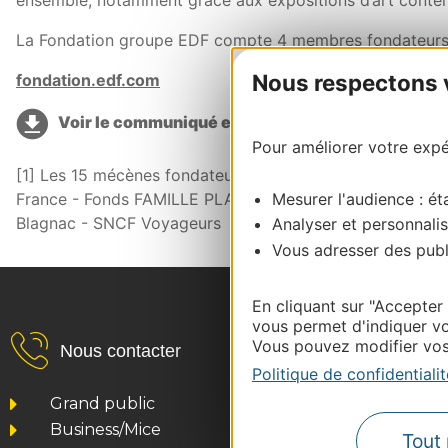
ensemble, notamment grâce aux expositions d’art contem
La Fondation groupe EDF compte 4 membres fondateurs :
Nous respectons vo
fondation.edf.com
Voir le communiqué en pdf
Pour améliorer votre expér
[1] Les 15 mécènes fondateurs du Fonds Occ'ygène : GL 
France - Fonds FAMILLE PLA - Cité-Hôtels - N’Py RESA -
Mesurer l'audience : éta
Blagnac - SNCF Voyageurs
Analyser et personnalis
Vous adresser des publi
En cliquant sur "Accepter
vous permet d'indiquer vo
Vous pouvez modifier vos 
Nous contacter
Politique de confidentialit
Grand public
Business/Mice
Tout 