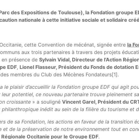
rc des Expositions de Toulouse), la Fondation groupe EDF
ution nationale à cette initiative sociale et solidaire c
Occitanie, cette Convention de mécénat, signée entre
la F
communs aux trois partenaires à travers des projets éducatif
ée en présence de
Sylvain Vidal, Directeur de l’Action Régi
upe EDF
,
Lionel Flasseur, Président du Fonds de dotation 
 des membres du Club des Mécènes Fondateurs[1].
 le plaisir d’accueillir la Fondation groupe EDF qui agit po
r leur potentiel, ce nouveau partenaire trouve pleinement
ion croissante
» a souligné
Vincent Garel, Président du CR
hilanthropique inédit au sein de la filière du tourisme et d
vers de sa Fondation, les actions en faveur de la transition
e et de la préservation de notre environnement tout en con
on Régionale Occitanie pour le Groupe EDF
.