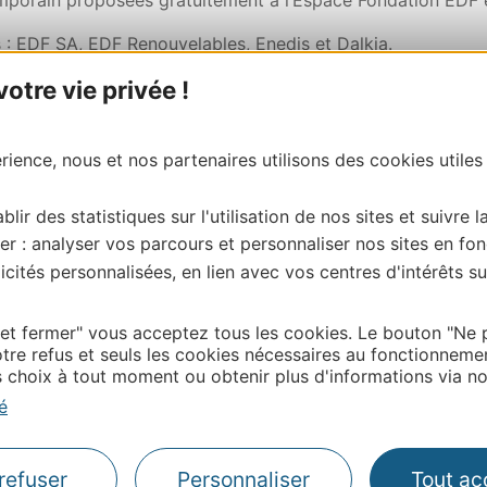
porain proposées gratuitement à l’Espace Fondation EDF et
 EDF SA, EDF Renouvelables, Enedis et Dalkia.
tre vie privée !
ience, nous et nos partenaires utilisons des cookies utiles
Events - La Caisse d’Epargne Midi-Pyrénées - La Dépêche d
 G2A Consulting - Laëtis - SPL Occitanie Events - Aéropor
blir des statistiques sur l'utilisation de nos sites et suivre l
er : analyser vos parcours et personnaliser nos sites en fon
cités personnalisées, en lien avec vos centres d'intérêts su
 et fermer" vous acceptez tous les cookies. Le bouton "Ne 
tre refus et seuls les cookies nécessaires au fonctionneme
choix à tout moment ou obtenir plus d'informations via not
é
refuser
Personnaliser
Tout ac