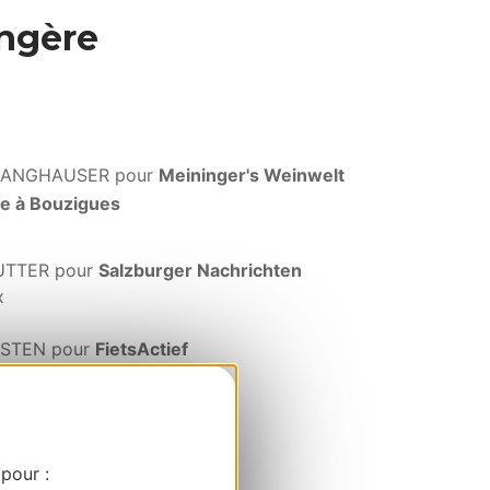
angère
 LANGHAUSER pour
Meininger's Weinwelt
tre à Bouzigues
UTTER pour
Salzburger Nachrichten
x
RSTEN pour
FietsActief
ccitanie
 pour :