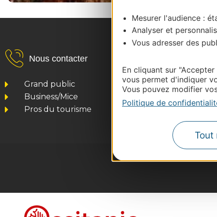
Mesurer l'audience : éta
Analyser et personnalis
Vous adresser des publi
Nous contacter
En cliquant sur "Accepter
vous permet d'indiquer vo
Grand public
Vous pouvez modifier vos 
Business/Mice
Politique de confidentialit
Pros du tourisme
Tout 