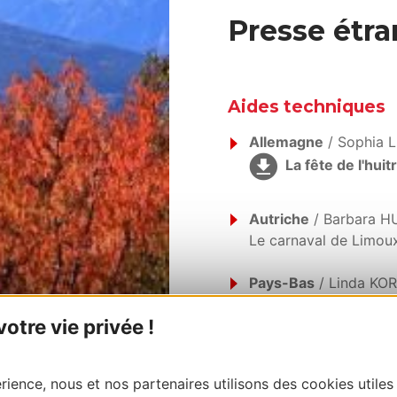
Presse étr
Aides techniques
Allemagne
/ Sophia
La fête de l'hui
Autriche
/ Barbara H
Le carnaval de Limou
Pays-Bas
/ Linda KO
Nouveautés 2024 en O
tre vie privée !
ience, nous et nos partenaires utilisons des cookies utiles