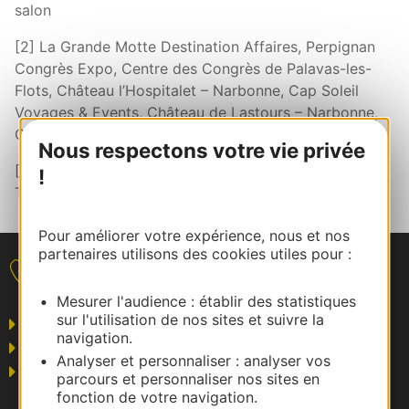
salon
[2] La Grande Motte Destination Affaires, Perpignan
Congrès Expo, Centre des Congrès de Palavas-les-
Flots, Château l’Hospitalet – Narbonne, Cap Soleil
Voyages & Events, Château de Lastours – Narbonne,
Côte du Midi
Nous respectons votre vie privée
[3] Sources 2025 Coach Omnium, Voyages d’Affaires,
!
Tendances Hôtellerie
Pour améliorer votre expérience, nous et nos
partenaires utilisons des cookies utiles pour :
Nous contacter
Mesurer l'audience : établir des statistiques
sur l'utilisation de nos sites et suivre la
Grand public
navigation.
Business/Mice
Analyser et personnaliser : analyser vos
Pros du tourisme
parcours et personnaliser nos sites en
fonction de votre navigation.