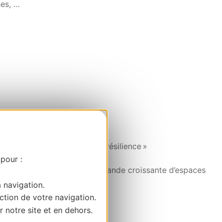
ses, …
’histoire de la Terre et de résilience »
 pour :
bre entre préservation, et demande croissante d’espaces
a navigation.
ction de votre navigation.
r notre site et en dehors.