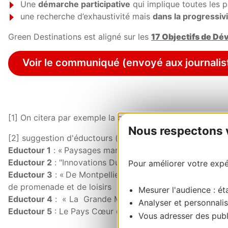
Une
démarche participative
qui implique toutes les pa
une recherche d’exhaustivité mais
dans la progressiv
Green Destinations est aligné sur les
17 Objectifs de D
Voir le communiqué (envoyé aux journalis
[1] On citera par exemple la gratuité du réseau tram/bus
Nous respectons vo
[2] suggestion d'éductours (tels que présentés dans le d
Eductour 1
: « Paysages martiens et lunaires du Grand Sit
Eductour 2
: "Innovations Durables à Sète-Archipel de 
Pour améliorer votre expér
Eductour 3
: « De Montpellier à la mer, espaces naturels
de promenade et de loisirs
Mesurer l'audience : éta
Eductour 4
: « La Grande Motte, station touristique en
Analyser et personnalis
Eductour 5
: Le Pays Cœur d’Hérault ; une destination r
Vous adresser des publi