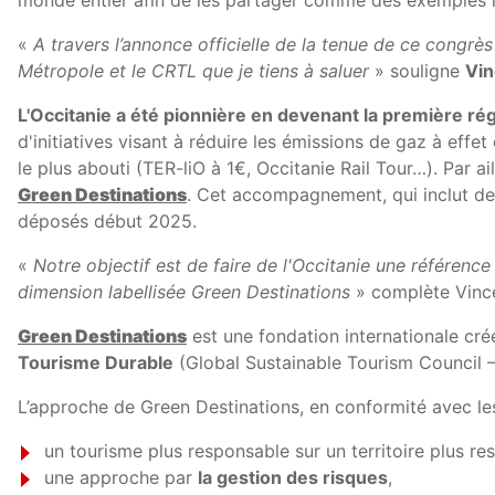
monde entier afin de les partager comme des exemples in
«
A travers l’annonce officielle de la tenue de ce congrès
Métropole et le CRTL que je tiens à saluer
» souligne
Vin
L'Occitanie a été pionnière en devenant la première r
d'initiatives visant à réduire les émissions de gaz à effet
le plus abouti (TER-liO à 1€, Occitanie Rail Tour…). Par ai
Green Destinations
. Cet accompagnement, qui inclut de l
déposés début 2025.
«
Notre objectif est de faire de l'Occitanie une référenc
dimension labellisée Green Destinations
» complète Vinc
Green Destinations
est une fondation internationale cr
Tourisme Durable
(Global Sustainable Tourism Council – 
L’approche de Green Destinations, en conformité avec le
un tourisme plus responsable sur un territoire plus re
une approche par
la gestion des risques
,