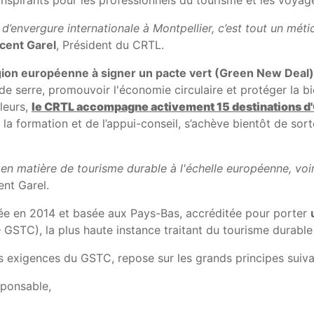
spirants pour les professionnels du tourisme et les voyag
 d’envergure internationale à Montpellier, c’est tout un méti
cent Garel
, Président du CRTL.
égion européenne à signer un pacte vert (Green New Deal)
 de serre, promouvoir l'économie circulaire et protéger la bi
lleurs,
le CRTL accompagne activement 15 destinations d'O
a formation et de l’appui-conseil, s’achève bientôt de sorte
e en matière de tourisme durable à l'échelle européenne, vo
ent Garel.
éée en 2014 et basée aux Pays-Bas, accréditée pour porter
GSTC), la plus haute instance traitant du tourisme durable 
s exigences du GSTC, repose sur les grands principes suiva
sponsable,