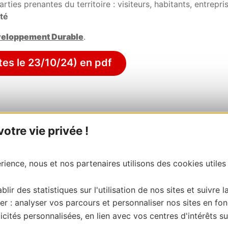
rties prenantes du territoire : visiteurs, habitants, entrepri
ité
éveloppement Durable
.
tes le 23/10/24) en pdf
 pour l’ensemble des habitants de Montpellier Métropole
tre vie privée !
ossier de candidature) :
e du Salagou et Cirque de Mourèze – 600 millions d’années d
Thau : une Journée de Découvertes Écoresponsables"
ience, nous et nos partenaires utilisons des cookies utiles
 protégés, biodiversité et patrimoine remarquables : équili
blir des statistiques sur l'utilisation de nos sites et suivre l
gagée, classée patrimoine du 20ème siècle »
er : analyser vos parcours et personnaliser nos sites en fon
ésolument engagée pour un tourisme durable.
cités personnalisées, en lien avec vos centres d'intérêts su