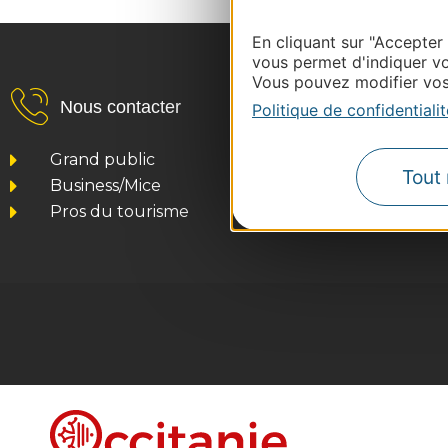
Jerome Pitorin en tournage à Montpellier©G_Pa
Occitanie
En cliquant sur "Accepter
vous permet d'indiquer vo
Vous pouvez modifier vos 
Nous contacter
Politique de confidentialit
Grand public
Tout 
Business/Mice
Pros du tourisme