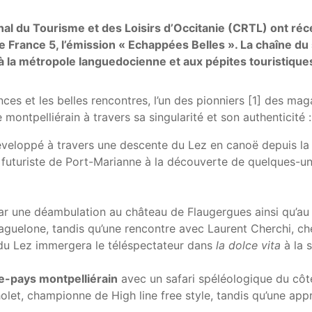
onal du Tourisme et des Loisirs d’Occitanie (CRTL) ont r
rance 5, l’émission « Echappées Belles ». La chaîne du s
 la métropole languedocienne et aux pépites touristique
iences et les belles rencontres, l’un des pionniers [1] des
montpelliérain à travers sa singularité et son authenticité :
développé à travers une descente du Lez en canoë depuis la
ier futuriste de Port-Marianne à la découverte de quelque
r une déambulation au château de Flaugergues ainsi qu’au j
guelone, tandis qu’une rencontre avec Laurent Cherchi, chef 
du Lez immergera le téléspectateur dans
la dolce vita
à la 
re-pays montpelliérain
avec un safari spéléologique du côt
let, championne de High line free style, tandis qu’une app