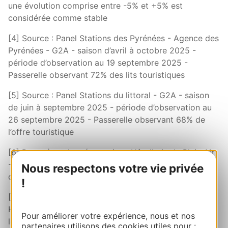
une évolution comprise entre -5% et +5% est
considérée comme stable
[4] Source : Panel Stations des Pyrénées - Agence des
Pyrénées - G2A - saison d’avril à octobre 2025 -
période d’observation au 19 septembre 2025 -
Passerelle observant 72% des lits touristiques
[5] Source : Panel Stations du littoral - G2A - saison
de juin à septembre 2025 - période d’observation au
26 septembre 2025 - Passerelle observant 68% de
l’offre touristique
[6] Baromètre des réservations Hôtellerie de Plein Air
- France Tourisme Observation (FTO) - Dernières
Nous respectons votre vie privée
observations disponibles au 25 septembre 2025
!
[7] Lighthouse - France Tourisme Observation (FTO) -
Hébergements proposés sur les plateformes de
Pour améliorer votre expérience, nous et nos
location -Tendances des réservations sur la base des
partenaires utilisons des cookies utiles pour :