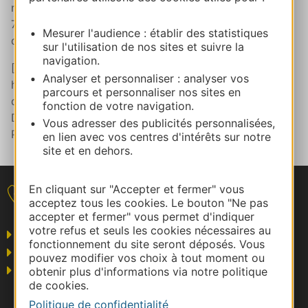
nuits réservées sur la plateforme Airbnb (représentant
79 % de l’offre en Occitanie), sur des séjours d’une
Mesurer l'audience : établir des statistiques
durée maximale de 30 nuits
sur l'utilisation de nos sites et suivre la
navigation.
[8] INSEE – Enquêtes de fréquentation des
Analyser et personnaliser : analyser vos
hébergements collectifs touristiques - Données non
parcours et personnaliser nos sites en
disponibles à ce jour pour août et septembre –
fonction de votre navigation.
Données non disponibles à ce jour pour l’Hôtellerie de
Vous adresser des publicités personnalisées,
Plein Air
en lien avec vos centres d'intérêts sur notre
site et en dehors.
En cliquant sur "Accepter et fermer" vous
Nous contacter
acceptez tous les cookies. Le bouton "Ne pas
accepter et fermer" vous permet d'indiquer
votre refus et seuls les cookies nécessaires au
Grand public
fonctionnement du site seront déposés. Vous
Business/Mice
pouvez modifier vos choix à tout moment ou
Pros du tourisme
obtenir plus d'informations via notre politique
de cookies.
Politique de confidentialité