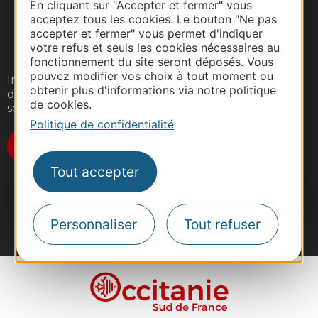
En cliquant sur "Accepter et fermer" vous
acceptez tous les cookies. Le bouton "Ne pas
accepter et fermer" vous permet d'indiquer
votre refus et seuls les cookies nécessaires au
fonctionnement du site seront déposés. Vous
pouvez modifier vos choix à tout moment ou
Inscrivez-vous gratuitement à notre lettre
obtenir plus d'informations via notre politique
d'information pour recevoir nos suggestions de
de cookies.
séjours, de visites et de sorties.
Politique de confidentialité
Je m'abonne
Tout accepter
Personnaliser
Tout refuser
#VoyageOccitanie