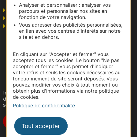
Analyser et personnaliser : analyser vos
Grand public
parcours et personnaliser nos sites en
fonction de votre navigation.
Business/Mice
Vous adresser des publicités personnalisées,
Pros du tourisme
en lien avec vos centres d'intérêts sur notre
site et en dehors.
En cliquant sur "Accepter et fermer" vous
acceptez tous les cookies. Le bouton "Ne pas
accepter et fermer" vous permet d'indiquer
votre refus et seuls les cookies nécessaires au
fonctionnement du site seront déposés. Vous
pouvez modifier vos choix à tout moment ou
obtenir plus d'informations via notre politique
Inscrivez-vous gratuitement à notre lettre
de cookies.
d'information pour recevoir nos suggestions de
séjours, de visites et de sorties.
Politique de confidentialité
Je m'abonne
Tout accepter