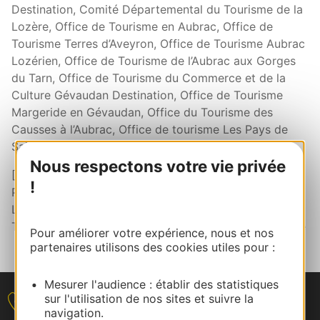
Destination, Comité Départemental du Tourisme de la
Lozère, Office de Tourisme en Aubrac, Office de
Tourisme Terres d’Aveyron, Office de Tourisme Aubrac
Lozérien, Office de Tourisme de l’Aubrac aux Gorges
du Tarn, Office de Tourisme du Commerce et de la
Culture Gévaudan Destination, Office de Tourisme
Margeride en Gévaudan, Office du Tourisme des
Causses à l’Aubrac, Office de tourisme Les Pays de
Saint Flour et Parc Naturel Régional de l’Aubrac.
Nous respectons votre vie privée
[2] Aubrac in Occitanie - L’Aude l’âme sud - Ariège
!
Pyrénées - Cévennes Côté soleil - Gard Tourisme -
Lozère Nouvelle Vie – Montpellier Méditerranée
Tourisme & Congrès - Sud Cévennes - Tarn Tourisme
Pour améliorer votre expérience, nous et nos
partenaires utilisons des cookies utiles pour :
Mesurer l'audience : établir des statistiques
sur l'utilisation de nos sites et suivre la
Nous contacter
navigation.