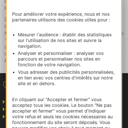
Bijouterie Calvet - Manufacture Henri Privat /
Tarn
:
Poteries d’Albi - Salaisons Oberti.
Pour améliorer votre expérience, nous et nos
[2] 1- Les salins du Midi 2- (ex-aequo) La coutellerie
partenaires utilisons des cookies utiles pour :
Honoré Durand et l’Oulibo - 4- La coopérative Jeune
Montagne – 5- Société Byrrh – 6- Airbus – 7- Terre des
Mesurer l'audience : établir des statistiques
Templiers (Banyuls) – 8- EDF (pour l’ensemble des
sur l'utilisation de nos sites et suivre la
navigation.
sites régionaux) – 9- Noilly Prat – 10- (ex-aequo) Le
Analyser et personnaliser : analyser vos
moulin d’Uzès – Tuffery – L’étoile de Thau – Un Mas en
parcours et personnaliser nos sites en
Provence
fonction de votre navigation.
Vous adresser des publicités personnalisées,
en lien avec vos centres d'intérêts sur notre
site et en dehors.
Nous contacter
En cliquant sur "Accepter et fermer" vous
Grand public
acceptez tous les cookies. Le bouton "Ne pas
Business/Mice
accepter et fermer" vous permet d'indiquer
votre refus et seuls les cookies nécessaires au
Pros du tourisme
fonctionnement du site seront déposés. Vous
pouvez modifier vos choix à tout moment ou