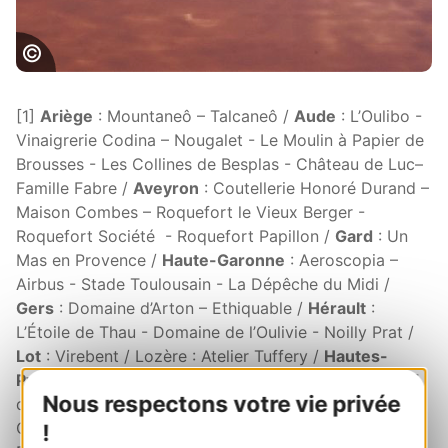
Salins du Midi©Salins du Midi-DR-OT Aigues
Mortes
[1]
Ariège
: Mountaneô – Talcaneô /
Aude
: L’Oulibo -
Vinaigrerie Codina – Nougalet - Le Moulin à Papier de
Brousses - Les Collines de Besplas - Château de Luc–
Famille Fabre /
Aveyron
: Coutellerie Honoré Durand –
Maison Combes – Roquefort le Vieux Berger -
Roquefort Société - Roquefort Papillon /
Gard
: Un
Mas en Provence /
Haute-Garonne
: Aeroscopia –
Airbus - Stade Toulousain - La Dépêche du Midi /
Gers
: Domaine d’Arton – Ethiquable /
Hérault
:
L’Étoile de Thau - Domaine de l’Oulivie - Noilly Prat /
Lot
: Virebent / Lozère : Atelier Tuffery /
Hautes-
Pyrénées
: Centrale EDF de Pragnère - Centrale EDF
Nous respectons votre vie privée
de Campan /
Pyrénées-Orientales
: Chocolaterie
Cémoi - Anchois Roque - Céramique Sant Vicens -
!