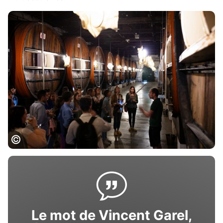
Noilly Prat©Herve_Leclair_Algodia
Le mot de Vincent Garel,